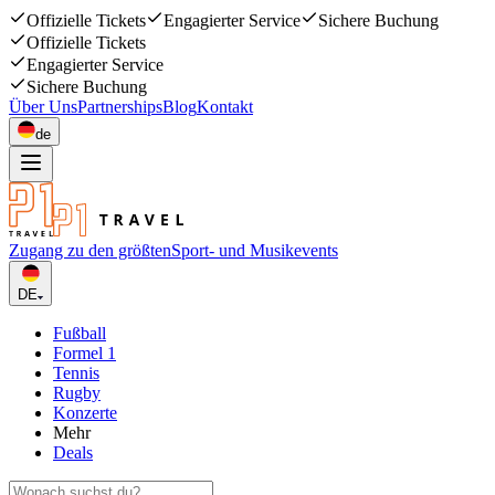
Offizielle Tickets
Engagierter Service
Sichere Buchung
Offizielle Tickets
Engagierter Service
Sichere Buchung
Über Uns
Partnerships
Blog
Kontakt
de
Zugang zu den größten
Sport- und Musikevents
DE
Fußball
Formel 1
Tennis
Rugby
Konzerte
Mehr
Deals