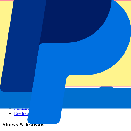
GP Italien
GP Singapur
Six Nations
Alle Sportarten
Fußball
Formel 1
MotoGP
Rugby
Tennis
Fußballligen
Champions League
Premier League
Serie A
La Liga
Ligue 1
Primeira Liga
Eredivisie
Shows & festivals