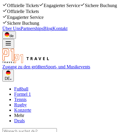
Offizielle Tickets
Engagierter Service
Sichere Buchung
Offizielle Tickets
Engagierter Service
Sichere Buchung
Über Uns
Partnerships
Blog
Kontakt
de
Zugang zu den größten
Sport- und Musikevents
DE
Fußball
Formel 1
Tennis
Rugby
Konzerte
Mehr
Deals