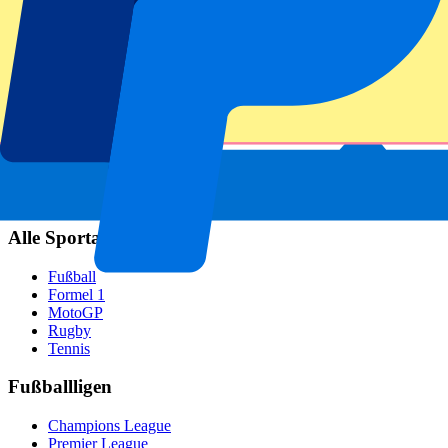
Real Madrid
SCC Neapel
AC Mailand
Beliebte Events
GP Spanien
GP Niederlande
GP Italien
GP Singapur
Six Nations
Alle Sportarten
Fußball
Formel 1
MotoGP
Rugby
Tennis
Fußballligen
Champions League
Premier League