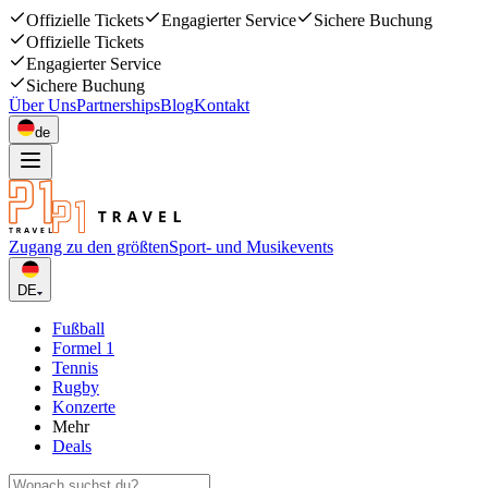
Offizielle Tickets
Engagierter Service
Sichere Buchung
Offizielle Tickets
Engagierter Service
Sichere Buchung
Über Uns
Partnerships
Blog
Kontakt
de
Zugang zu den größten
Sport- und Musikevents
DE
Fußball
Formel 1
Tennis
Rugby
Konzerte
Mehr
Deals