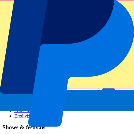
GP Italien
GP Singapur
Six Nations
Alle Sportarten
Fußball
Formel 1
MotoGP
Rugby
Tennis
Fußballligen
Champions League
Premier League
Serie A
La Liga
Ligue 1
Primeira Liga
Eredivisie
Shows & festivals