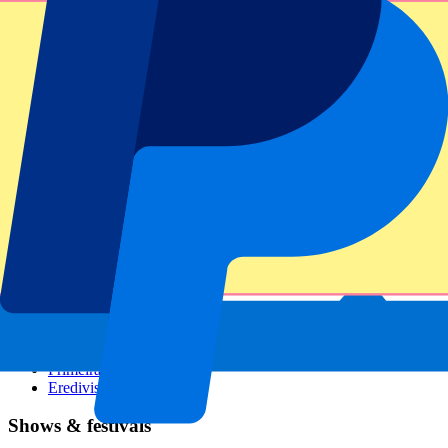
GP Italien
GP Singapur
Six Nations
Alle Sportarten
Fußball
Formel 1
MotoGP
Rugby
Tennis
Fußballligen
Champions League
Premier League
Serie A
La Liga
Ligue 1
Primeira Liga
Eredivisie
Shows & festivals