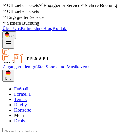
Offizielle Tickets
Engagierter Service
Sichere Buchung
Offizielle Tickets
Engagierter Service
Sichere Buchung
Über Uns
Partnerships
Blog
Kontakt
de
Zugang zu den größten
Sport- und Musikevents
DE
Fußball
Formel 1
Tennis
Rugby
Konzerte
Mehr
Deals