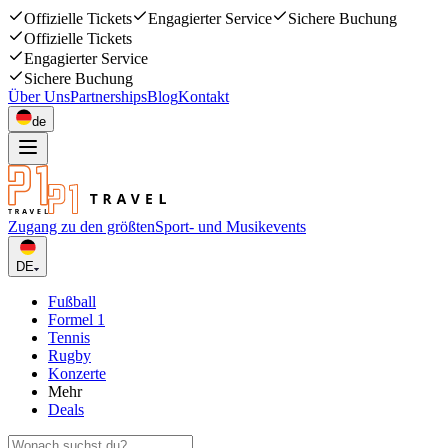
Offizielle Tickets
Engagierter Service
Sichere Buchung
Offizielle Tickets
Engagierter Service
Sichere Buchung
Über Uns
Partnerships
Blog
Kontakt
de
Zugang zu den größten
Sport- und Musikevents
DE
Fußball
Formel 1
Tennis
Rugby
Konzerte
Mehr
Deals