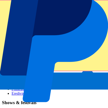
GP Italien
GP Singapur
Six Nations
Alle Sportarten
Fußball
Formel 1
MotoGP
Rugby
Tennis
Fußballligen
Champions League
Premier League
Serie A
La Liga
Ligue 1
Primeira Liga
Eredivisie
Shows & festivals