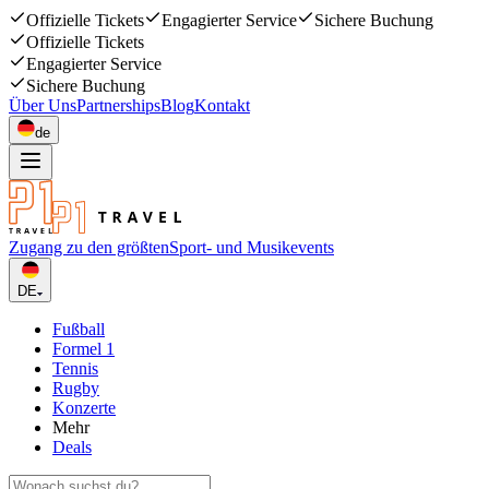
Offizielle Tickets
Engagierter Service
Sichere Buchung
Offizielle Tickets
Engagierter Service
Sichere Buchung
Über Uns
Partnerships
Blog
Kontakt
de
Zugang zu den größten
Sport- und Musikevents
DE
Fußball
Formel 1
Tennis
Rugby
Konzerte
Mehr
Deals