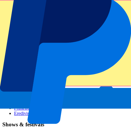
GP Italien
GP Singapur
Six Nations
Alle Sportarten
Fußball
Formel 1
MotoGP
Rugby
Tennis
Fußballligen
Champions League
Premier League
Serie A
La Liga
Ligue 1
Primeira Liga
Eredivisie
Shows & festivals