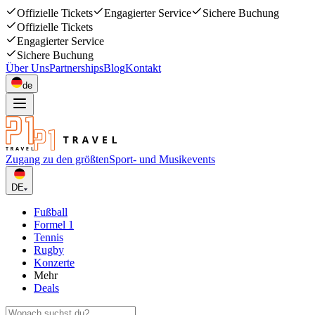
Offizielle Tickets
Engagierter Service
Sichere Buchung
Offizielle Tickets
Engagierter Service
Sichere Buchung
Über Uns
Partnerships
Blog
Kontakt
de
Zugang zu den größten
Sport- und Musikevents
DE
Fußball
Formel 1
Tennis
Rugby
Konzerte
Mehr
Deals