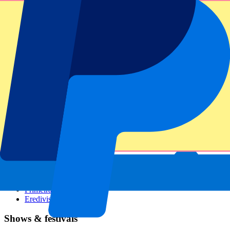
GP Italien
GP Singapur
Six Nations
Alle Sportarten
Fußball
Formel 1
MotoGP
Rugby
Tennis
Fußballligen
Champions League
Premier League
Serie A
La Liga
Ligue 1
Primeira Liga
Eredivisie
Shows & festivals