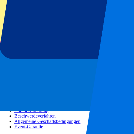
Konzerte
Mehr Informationen
Partnerprogramm
Städtereisen
Urlaubsreisen
Blog
Kontakt
Häufig gestellte Fragen
Über uns
Partnerschaften
Premium Hospitality
Presse
Stellenangebote
Unsere Richtlinien
Datenschutzerklärung
Cookie-Erklärung
Beschwerdeverfahren
Allgemeine Geschäftsbedingungen
Event-Garantie