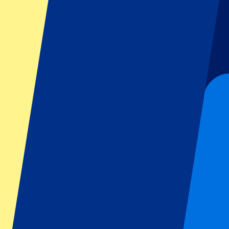
GP Italien
GP Singapur
Six Nations
Alle Sportarten
Fußball
Formel 1
MotoGP
Rugby
Tennis
Fußballligen
Champions League
Premier League
Serie A
La Liga
Ligue 1
Primeira Liga
Eredivisie
Shows & festivals