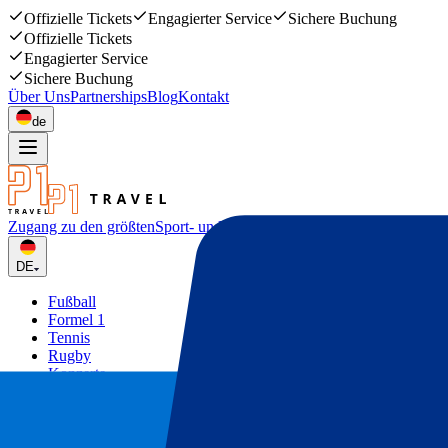
Offizielle Tickets
Engagierter Service
Sichere Buchung
Offizielle Tickets
Engagierter Service
Sichere Buchung
Über Uns
Partnerships
Blog
Kontakt
de
Zugang zu den größten
Sport- und Musikevents
DE
Fußball
Formel 1
Tennis
Rugby
Konzerte
Mehr
Deals