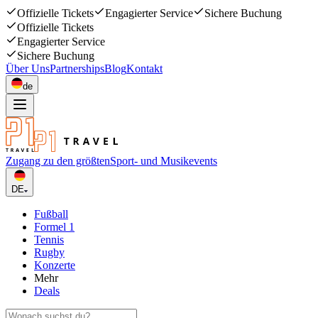
Offizielle Tickets
Engagierter Service
Sichere Buchung
Offizielle Tickets
Engagierter Service
Sichere Buchung
Über Uns
Partnerships
Blog
Kontakt
de
Zugang zu den größten
Sport- und Musikevents
DE
Fußball
Formel 1
Tennis
Rugby
Konzerte
Mehr
Deals