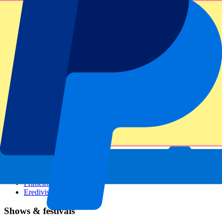
GP Italien
GP Singapur
Six Nations
Alle Sportarten
Fußball
Formel 1
MotoGP
Rugby
Tennis
Fußballligen
Champions League
Premier League
Serie A
La Liga
Ligue 1
Primeira Liga
Eredivisie
Shows & festivals