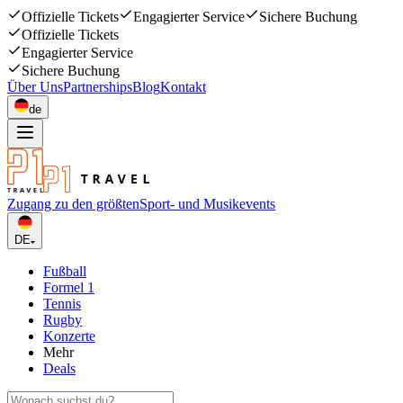
Offizielle Tickets
Engagierter Service
Sichere Buchung
Offizielle Tickets
Engagierter Service
Sichere Buchung
Über Uns
Partnerships
Blog
Kontakt
de
Zugang zu den größten
Sport- und Musikevents
DE
Fußball
Formel 1
Tennis
Rugby
Konzerte
Mehr
Deals