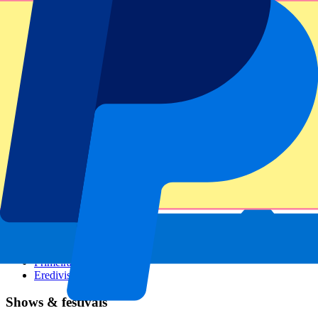
GP Italien
GP Singapur
Six Nations
Alle Sportarten
Fußball
Formel 1
MotoGP
Rugby
Tennis
Fußballligen
Champions League
Premier League
Serie A
La Liga
Ligue 1
Primeira Liga
Eredivisie
Shows & festivals