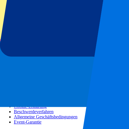
Konzerte
Mehr Informationen
Partnerprogramm
Städtereisen
Urlaubsreisen
Blog
Kontakt
Häufig gestellte Fragen
Über uns
Partnerschaften
Premium Hospitality
Presse
Stellenangebote
Unsere Richtlinien
Datenschutzerklärung
Cookie-Erklärung
Beschwerdeverfahren
Allgemeine Geschäftsbedingungen
Event-Garantie