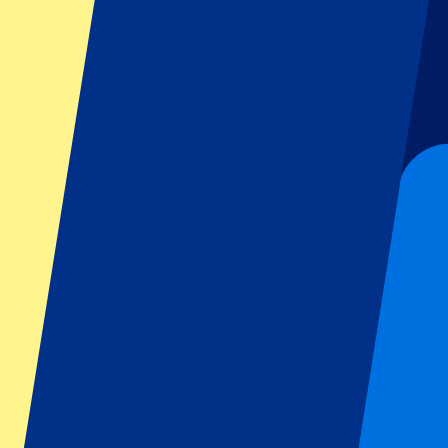
GP Italien
GP Singapur
Six Nations
Alle Sportarten
Fußball
Formel 1
MotoGP
Rugby
Tennis
Fußballligen
Champions League
Premier League
Serie A
La Liga
Ligue 1
Primeira Liga
Eredivisie
Shows & festivals