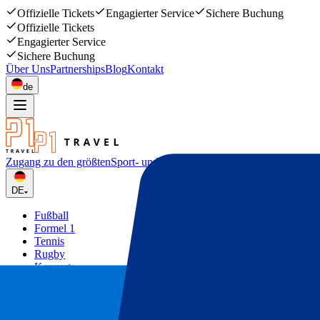
Offizielle Tickets
Engagierter Service
Sichere Buchung
Offizielle Tickets
Engagierter Service
Sichere Buchung
Über Uns
Partnerships
Blog
Kontakt
de
Zugang zu den größten
Sport- und Musikevents
DE
Fußball
Formel 1
Tennis
Rugby
Konzerte
Mehr
Deals