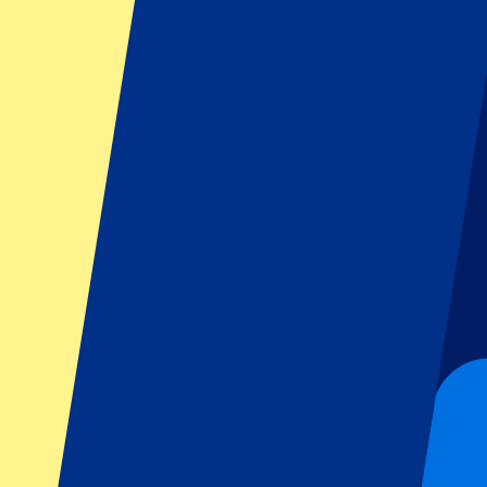
Footer menu
Top-Klubs
Liverpool
Manchester United
Manchester City
FC Barcelona
Real Madrid
SCC Neapel
AC Mailand
Beliebte Events
GP Spanien
GP Niederlande
GP Italien
GP Singapur
Six Nations