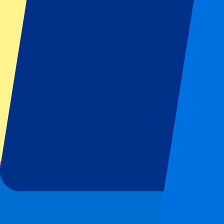
Alle Sportarten
Fußball
Formel 1
MotoGP
Rugby
Tennis
Fußballligen
Champions League
Premier League
Serie A
La Liga
Ligue 1
Primeira Liga
Eredivisie
Shows & festivals
Konzerte
Mehr Informationen