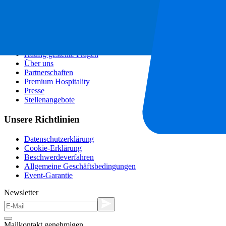
Partnerprogramm
Städtereisen
Urlaubsreisen
Blog
Kontakt
Häufig gestellte Fragen
Über uns
Partnerschaften
Premium Hospitality
Presse
Stellenangebote
Unsere Richtlinien
Datenschutzerklärung
Cookie-Erklärung
Beschwerdeverfahren
Allgemeine Geschäftsbedingungen
Event-Garantie
Newsletter
Mailkontakt genehmigen