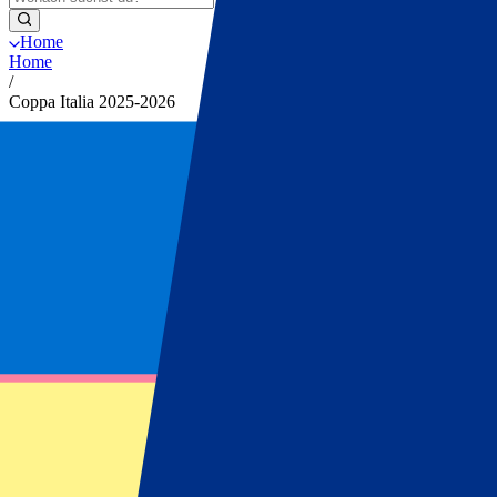
Home
Home
/
Coppa Italia 2025-2026
Coppa Italia 2025-2026
Exklusive Ticket-Updates & Vorteile direkt in Ihr Pos
Melden Sie sich jetzt für unseren Newsletter an und verpassen Sie kei
Vorname
Nachname
E-Mail
Mailkontakt genehmigen
*
Anmelden
Ihre Angaben werden gemäß unserer
Privacy Policy
verarbeitet.