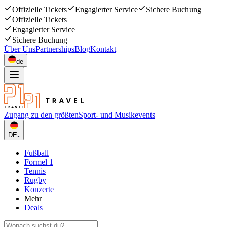
Offizielle Tickets
Engagierter Service
Sichere Buchung
Offizielle Tickets
Engagierter Service
Sichere Buchung
Über Uns
Partnerships
Blog
Kontakt
de
Zugang zu den größten
Sport- und Musikevents
DE
Fußball
Formel 1
Tennis
Rugby
Konzerte
Mehr
Deals