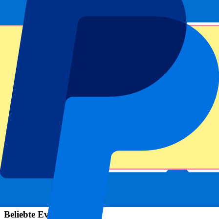
Footer menu
Topklubs
FC Barcelona
Real Madrid
AC Mailand
Manchester United FC
Tottenham Hotspur
SSC Neapel
Beliebte Events