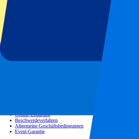
Konzerte
Mehr Informationen
Partnerprogramm
Städtereisen
Urlaubsreisen
Blog
Kontakt
Häufig gestellte Fragen
Über uns
Partnerschaften
Premium Hospitality
Presse
Stellenangebote
Unsere Richtlinien
Datenschutzerklärung
Cookie-Erklärung
Beschwerdeverfahren
Allgemeine Geschäftsbedingungen
Event-Garantie