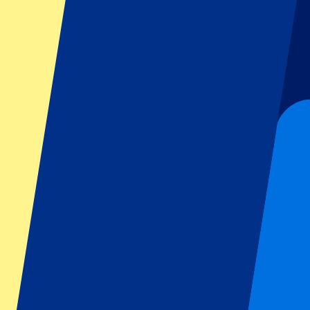
GP Italien
GP Singapur
Six Nations
Alle Sportarten
Fußball
Formel 1
MotoGP
Rugby
Tennis
Fußballligen
Champions League
Premier League
Serie A
La Liga
Ligue 1
Primeira Liga
Eredivisie
Shows & festivals