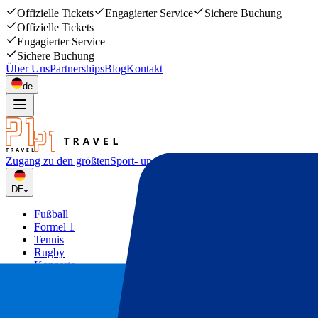
Offizielle Tickets
Engagierter Service
Sichere Buchung
Offizielle Tickets
Engagierter Service
Sichere Buchung
Über Uns
Partnerships
Blog
Kontakt
de
Zugang zu den größten
Sport- und Musikevents
DE
Fußball
Formel 1
Tennis
Rugby
Konzerte
Mehr
Deals