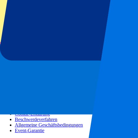
Konzerte
Mehr Informationen
Partnerprogramm
Städtereisen
Urlaubsreisen
Blog
Kontakt
Häufig gestellte Fragen
Über uns
Partnerschaften
Premium Hospitality
Presse
Stellenangebote
Unsere Richtlinien
Datenschutzerklärung
Cookie-Erklärung
Beschwerdeverfahren
Allgemeine Geschäftsbedingungen
Event-Garantie