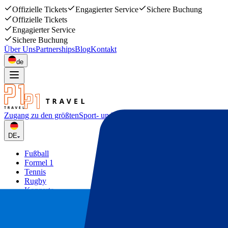
Offizielle Tickets
Engagierter Service
Sichere Buchung
Offizielle Tickets
Engagierter Service
Sichere Buchung
Über Uns
Partnerships
Blog
Kontakt
de
Zugang zu den größten
Sport- und Musikevents
DE
Fußball
Formel 1
Tennis
Rugby
Konzerte
Mehr
Deals