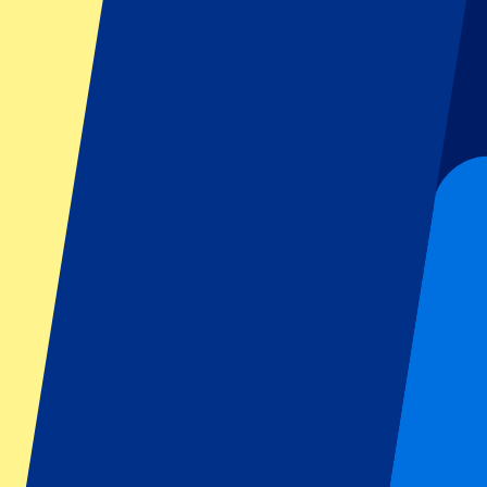
GP Italien
GP Singapur
Six Nations
Alle Sportarten
Fußball
Formel 1
MotoGP
Rugby
Tennis
Fußballligen
Champions League
Premier League
Serie A
La Liga
Ligue 1
Primeira Liga
Eredivisie
Shows & festivals