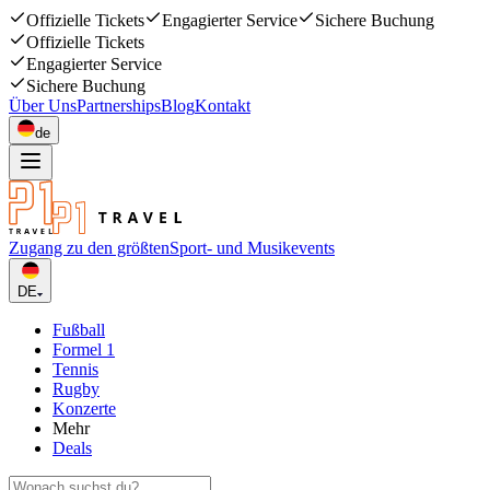
Offizielle Tickets
Engagierter Service
Sichere Buchung
Offizielle Tickets
Engagierter Service
Sichere Buchung
Über Uns
Partnerships
Blog
Kontakt
de
Zugang zu den größten
Sport- und Musikevents
DE
Fußball
Formel 1
Tennis
Rugby
Konzerte
Mehr
Deals