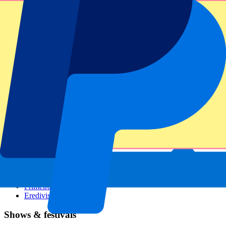
GP Italien
GP Singapur
Six Nations
Alle Sportarten
Fußball
Formel 1
MotoGP
Rugby
Tennis
Fußballligen
Champions League
Premier League
Serie A
La Liga
Ligue 1
Primeira Liga
Eredivisie
Shows & festivals