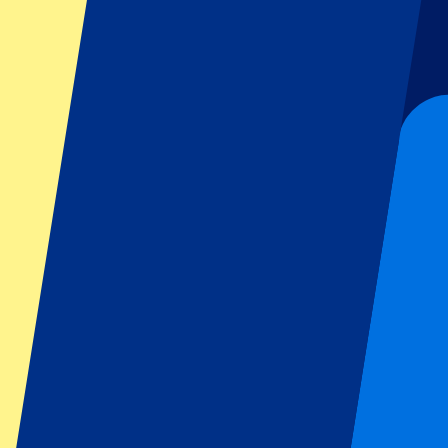
Voetbal
Formule 1
MotoGP
Rugby
Tennis
Voetbalcompetities
Champions League
Premier League
Serie A
La Liga
Ligue 1
Primeira Liga
Eredivisie
Shows & festivals
Alle concerten
Meer info
Affiliate programma