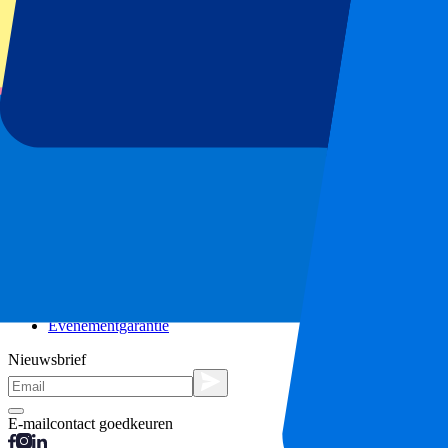
City trips
Vakanties
Blog
Contact
Veel gestelde vragen
Over ons
Partnerships
Premium Hospitality
Persberichten
Vacatures
Ons beleid
Privacybeleid
Cookieverklaring
Klachtenprocedure
Algemene voorwaarden
Evenementgarantie
Nieuwsbrief
E-mailcontact goedkeuren