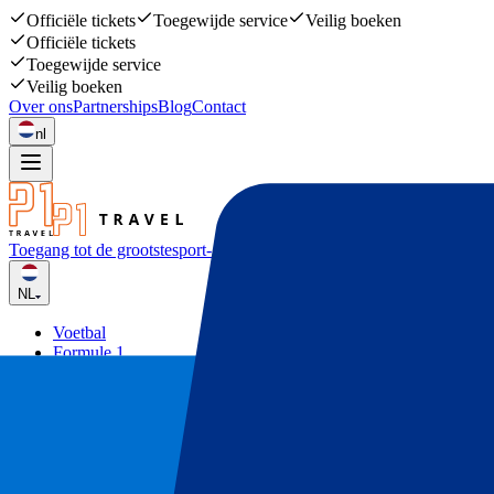
Officiële tickets
Toegewijde service
Veilig boeken
Officiële tickets
Toegewijde service
Veilig boeken
Over ons
Partnerships
Blog
Contact
nl
Toegang tot de grootste
sport- en muziekevenementen
NL
Voetbal
Formule 1
Tennis
Rugby
Concerten
Overige
Deals