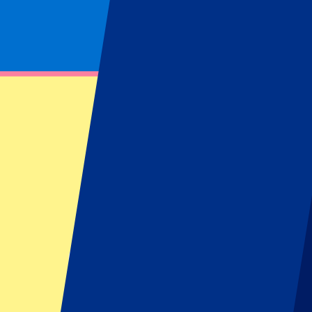
Footer menu
Topclubs
Liverpool
Manchester United
Manchester City
FC Barcelona
Real Madrid
Napoli
AC Milan
Populaire events
GP Spanje
GP Nederland
GP Italië
GP Singapore
Six Nations
Alle sporten