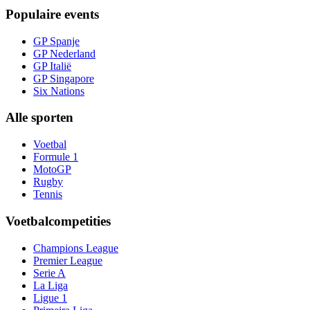
Populaire events
GP Spanje
GP Nederland
GP Italië
GP Singapore
Six Nations
Alle sporten
Voetbal
Formule 1
MotoGP
Rugby
Tennis
Voetbalcompetities
Champions League
Premier League
Serie A
La Liga
Ligue 1