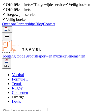
Officiële tickets
Toegewijde service
Veilig boeken
Officiële tickets
Toegewijde service
Veilig boeken
Over ons
Partnerships
Blog
Contact
nl
Toegang tot de grootste
sport- en muziekevenementen
NL
Voetbal
Formule 1
Tennis
Rugby
Concerten
Overige
Deals