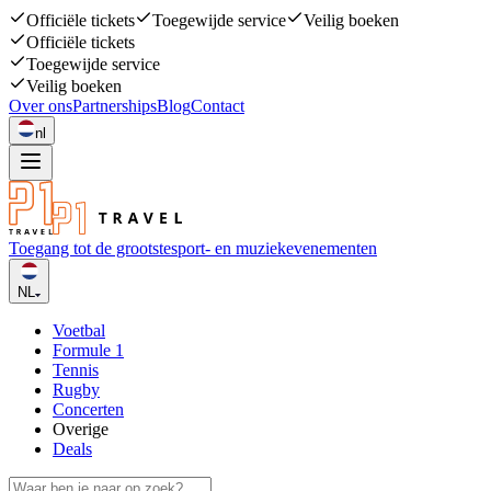
Officiële tickets
Toegewijde service
Veilig boeken
Officiële tickets
Toegewijde service
Veilig boeken
Over ons
Partnerships
Blog
Contact
nl
Toegang tot de grootste
sport- en muziekevenementen
NL
Voetbal
Formule 1
Tennis
Rugby
Concerten
Overige
Deals