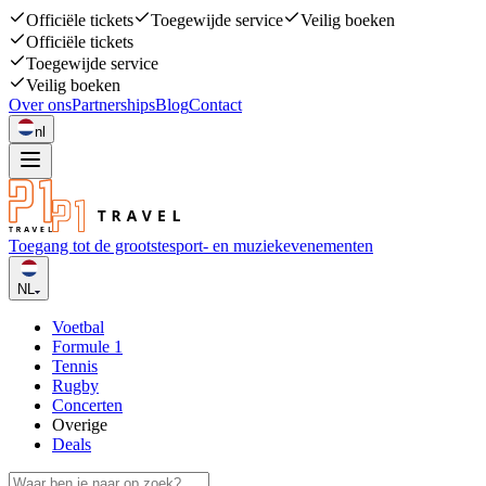
Officiële tickets
Toegewijde service
Veilig boeken
Officiële tickets
Toegewijde service
Veilig boeken
Over ons
Partnerships
Blog
Contact
nl
Toegang tot de grootste
sport- en muziekevenementen
NL
Voetbal
Formule 1
Tennis
Rugby
Concerten
Overige
Deals