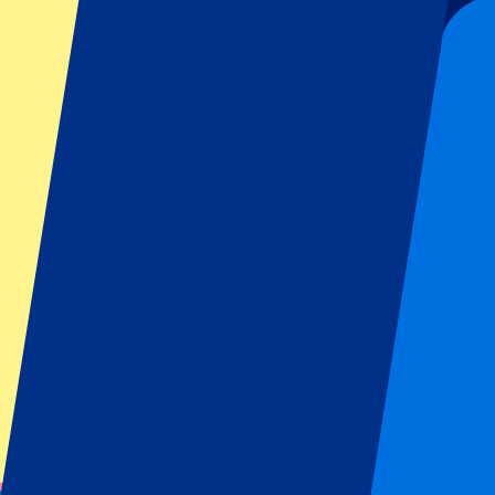
Voorwaarden eventorganisator: Geen uitfans toegestaan
Dit evenement heeft al plaatsgevonden
Dit evenement heeft al plaatsgevonden
Houd mij op de hoogte van alle updates, deals en meer!
Submit
Je informatie wordt in overeenstemming met ons
Privacy Policy
gebru
Bedankt voor het invullen!
Eventinformatie
Over FC Internazionale Milano vs Kairat Almaty
Competitie