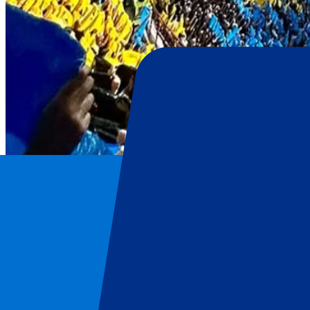
Inter Milan
Home
/
Voetbal
/
Inter Milan
/
FC Internazionale Milano vs Kairat Almaty
Inter Milan