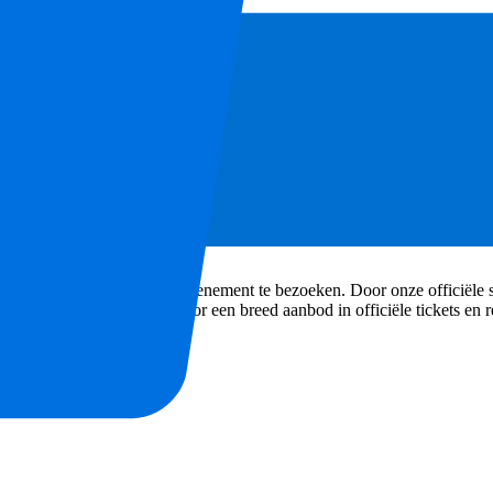
 je favoriete sport- of muziekevenement te bezoeken. Door onze officiël
e-ervaringen wereldwijd. Door een breed aanbod in officiële tickets en 
oien