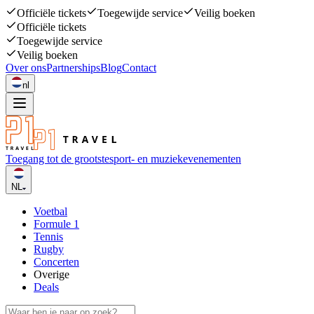
Officiële tickets
Toegewijde service
Veilig boeken
Officiële tickets
Toegewijde service
Veilig boeken
Over ons
Partnerships
Blog
Contact
nl
Toegang tot de grootste
sport- en muziekevenementen
NL
Voetbal
Formule 1
Tennis
Rugby
Concerten
Overige
Deals