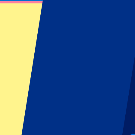
FC Internazionale Milano vs Kairat Almat
5 november 2025 om 21:00
Datum bevestigd
•
Milan, Italië
FC Internazionale Milano vs Kairat Almat
5 november 2025 om 21:00 • Milan, Italië
Datum bevestigd
Voorwaarden eventorganisator: Geen uitfans toegestaan
Dit evenement heeft al plaatsgevonden