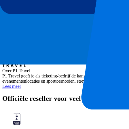
Champions League 2025-2026
Wedstrijd
FC Internazionale Milano vs Kairat Almaty
Stadion
Giuseppe Meazza
Locatie
Milan, Italië
Over P1 Travel
P1 Travel geeft je als ticketing-bedrijf de kans om overal ter wereld
evenementenlocaties en sporttoernooien, streven we naar de beste liv
Lees meer
Officiële reseller voor veel clubs en toerno