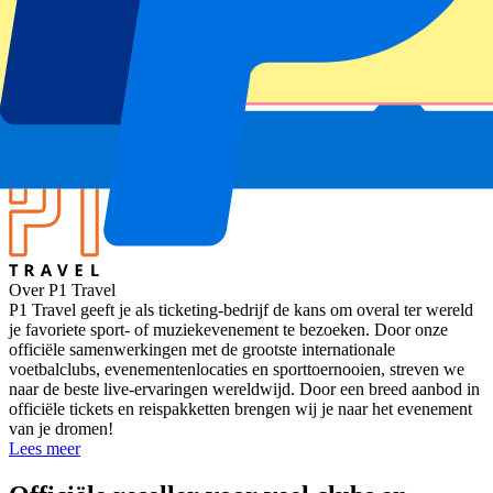
Competitie
Champions League 2025-2026
Wedstrijd
Liverpool vs Real Madrid
Stadion
Anfield Road
Locatie
Liverpool, Verenigd Koninkrijk
Over P1 Travel
P1 Travel geeft je als ticketing-bedrijf de kans om overal ter wereld
je favoriete sport- of muziekevenement te bezoeken. Door onze
officiële samenwerkingen met de grootste internationale
voetbalclubs, evenementenlocaties en sporttoernooien, streven we
naar de beste live-ervaringen wereldwijd. Door een breed aanbod in
officiële tickets en reispakketten brengen wij je naar het evenement
van je dromen!
Lees meer