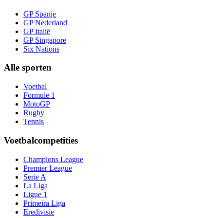
GP Spanje
GP Nederland
GP Italië
GP Singapore
Six Nations
Alle sporten
Voetbal
Formule 1
MotoGP
Rugby
Tennis
Voetbalcompetities
Champions League
Premier League
Serie A
La Liga
Ligue 1
Primeira Liga
Eredivisie