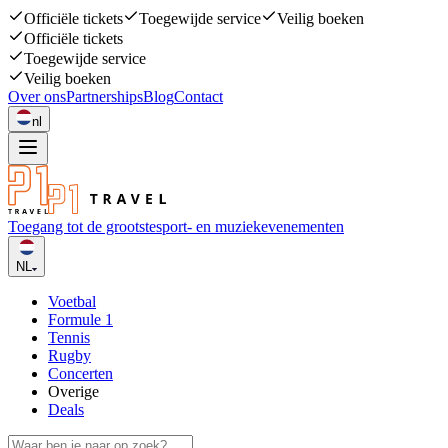
Officiële tickets
Toegewijde service
Veilig boeken
Officiële tickets
Toegewijde service
Veilig boeken
Over ons
Partnerships
Blog
Contact
nl
Toegang tot de grootste
sport- en muziekevenementen
NL
Voetbal
Formule 1
Tennis
Rugby
Concerten
Overige
Deals