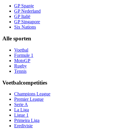
GP Spanje
GP Nederland
GP Italië
GP Singapore
Six Nations
Alle sporten
Voetbal
Formule 1
MotoGP
Rugby
Tennis
Voetbalcompetities
Champions League
Premier League
Serie A
La Liga
Ligue 1
Primeira Liga
Eredivisie