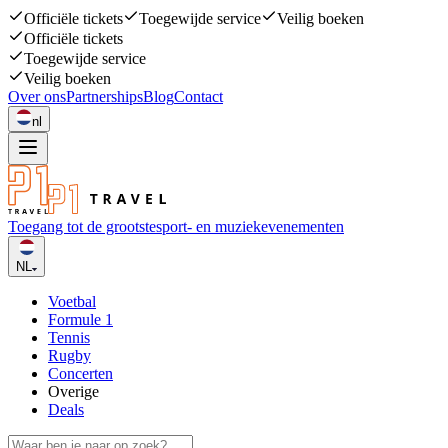
Officiële tickets
Toegewijde service
Veilig boeken
Officiële tickets
Toegewijde service
Veilig boeken
Over ons
Partnerships
Blog
Contact
nl
Toegang tot de grootste
sport- en muziekevenementen
NL
Voetbal
Formule 1
Tennis
Rugby
Concerten
Overige
Deals