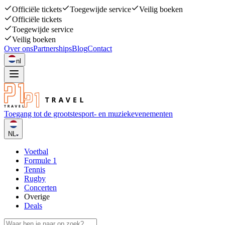
Officiële tickets
Toegewijde service
Veilig boeken
Officiële tickets
Toegewijde service
Veilig boeken
Over ons
Partnerships
Blog
Contact
nl
Toegang tot de grootste
sport- en muziekevenementen
NL
Voetbal
Formule 1
Tennis
Rugby
Concerten
Overige
Deals