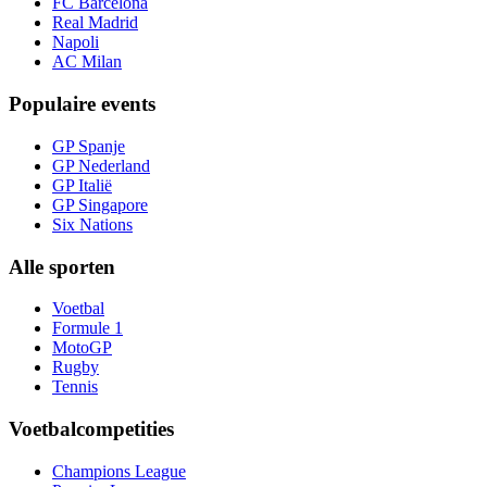
FC Barcelona
Real Madrid
Napoli
AC Milan
Populaire events
GP Spanje
GP Nederland
GP Italië
GP Singapore
Six Nations
Alle sporten
Voetbal
Formule 1
MotoGP
Rugby
Tennis
Voetbalcompetities
Champions League