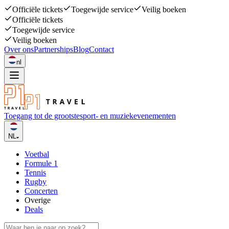
Officiële tickets
Toegewijde service
Veilig boeken
Officiële tickets
Toegewijde service
Veilig boeken
Over ons
Partnerships
Blog
Contact
nl
Toegang tot de grootste
sport- en muziekevenementen
NL
Voetbal
Formule 1
Tennis
Rugby
Concerten
Overige
Deals