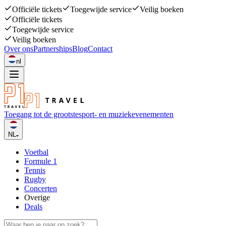
Officiële tickets
Toegewijde service
Veilig boeken
Officiële tickets
Toegewijde service
Veilig boeken
Over ons
Partnerships
Blog
Contact
nl
Toegang tot de grootste
sport- en muziekevenementen
NL
Voetbal
Formule 1
Tennis
Rugby
Concerten
Overige
Deals