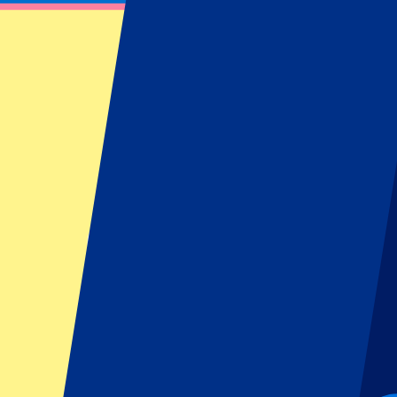
Club Brugge vs STVV
9 mei 2026 om 20:45
Datum bevestigd
•
Brugge, België
Club Brugge vs STVV
9 mei 2026 om 20:45 • Brugge, België
Datum bevestigd
Voorwaarden eventorganisator: Geen uitfans toegestaan
Dit evenement heeft al plaatsgevonden