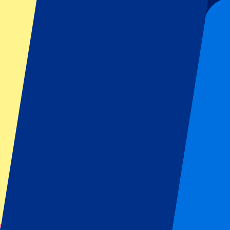
Voorwaarden eventorganisator: Geen uitfans toegestaan
Dit evenement heeft al plaatsgevonden