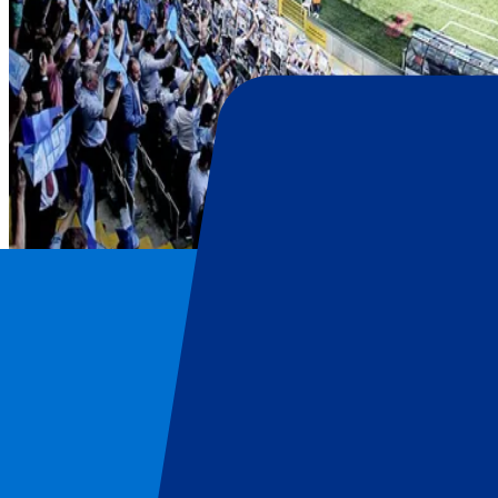
Club Brugge
Home
/
Voetbal
/
Club Brugge
/
Club Brugge vs STVV
Club Brugge