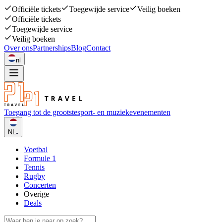
Officiële tickets
Toegewijde service
Veilig boeken
Officiële tickets
Toegewijde service
Veilig boeken
Over ons
Partnerships
Blog
Contact
nl
Toegang tot de grootste
sport- en muziekevenementen
NL
Voetbal
Formule 1
Tennis
Rugby
Concerten
Overige
Deals