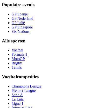
Populaire events
GP Spanje
GP Nederland
GP Italië
GP Singapore
Six Nations
Alle sporten
Voetbal
Formule 1
MotoGP
Rugby
Tennis
Voetbalcompetities
Champions League
Premier League
Serie A
La Liga
Ligue 1
Primeira Liga