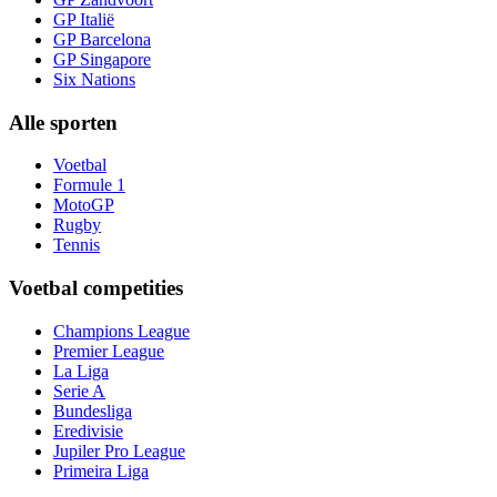
GP Italië
GP Barcelona
GP Singapore
Six Nations
Alle sporten
Voetbal
Formule 1
MotoGP
Rugby
Tennis
Voetbal competities
Champions League
Premier League
La Liga
Serie A
Bundesliga
Eredivisie
Jupiler Pro League
Primeira Liga