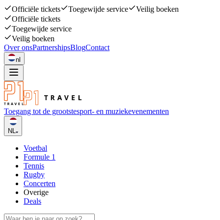
Officiële tickets
Toegewijde service
Veilig boeken
Officiële tickets
Toegewijde service
Veilig boeken
Over ons
Partnerships
Blog
Contact
nl
Toegang tot de grootste
sport- en muziekevenementen
NL
Voetbal
Formule 1
Tennis
Rugby
Concerten
Overige
Deals