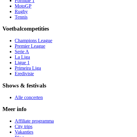
Formule 1
MotoGP
Rugby
Tennis
Voetbalcompetities
Champions League
Premier League
Serie A
La Liga
Ligue 1
Primeira Liga
Eredivisie
Shows & festivals
Alle concerten
Meer info
Affiliate programma
City trips
Vakanties