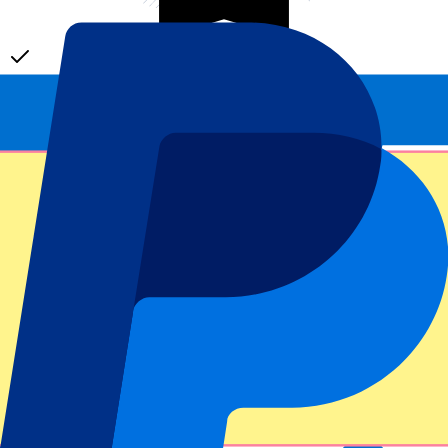
Officiële tickets
100% Gegarandeerde toegang – tickets direct van de organisator.
Dit evenement heeft al plaatsgevonden
Houd mij op de hoogte van alle updates, deals en meer!
Submit
Je informatie wordt in overeenstemming met ons
Privacy Policy
gebruikt.
Bedankt voor het invullen!
Eventinformatie