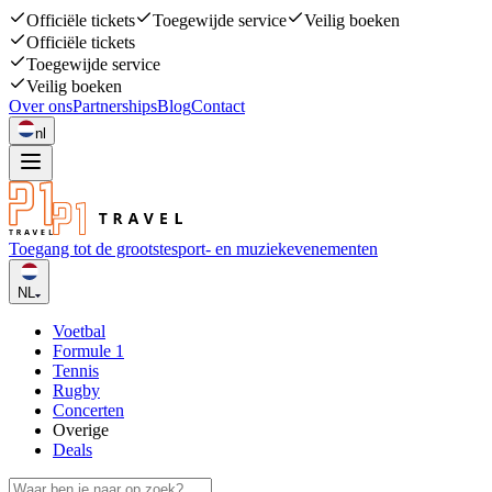
Officiële tickets
Toegewijde service
Veilig boeken
Officiële tickets
Toegewijde service
Veilig boeken
Over ons
Partnerships
Blog
Contact
nl
Toegang tot de grootste
sport- en muziekevenementen
NL
Voetbal
Formule 1
Tennis
Rugby
Concerten
Overige
Deals