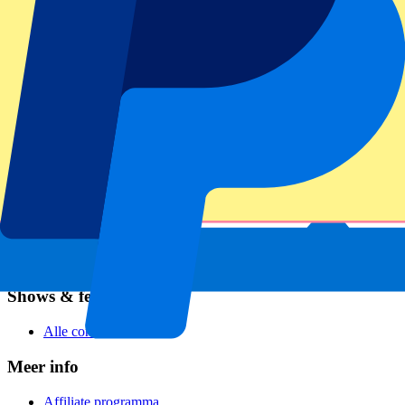
Voetbal
Formule 1
MotoGP
Rugby
Tennis
Voetbalcompetities
Champions League
Premier League
Serie A
La Liga
Ligue 1
Primeira Liga
Eredivisie
Shows & festivals
Alle concerten
Meer info
Affiliate programma