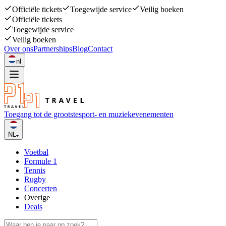
Officiële tickets
Toegewijde service
Veilig boeken
Officiële tickets
Toegewijde service
Veilig boeken
Over ons
Partnerships
Blog
Contact
nl
Toegang tot de grootste
sport- en muziekevenementen
NL
Voetbal
Formule 1
Tennis
Rugby
Concerten
Overige
Deals