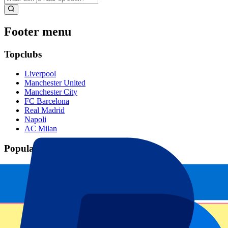
Footer menu
Topclubs
Liverpool
Manchester United
Manchester City
FC Barcelona
Real Madrid
Napoli
AC Milan
Populaire events
GP Spanje
GP Nederland
GP Italië
GP Singapore
Six Nations
Alle sporten