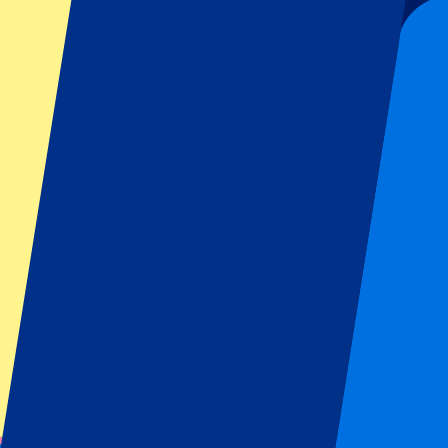
Voorwaarden eventorganisator: Geen uitfans toegestaan
Dit evenement heeft al plaatsgevonden