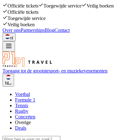
Officiële tickets
Toegewijde service
Veilig boeken
Officiële tickets
Toegewijde service
Veilig boeken
Over ons
Partnerships
Blog
Contact
nl
Toegang tot de grootste
sport- en muziekevenementen
NL
Voetbal
Formule 1
Tennis
Rugby
Concerten
Overige
Deals