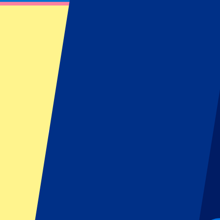
Tottenham Hotspur vs Burnley
16 augustus 2025 om 15:00
Datum bevestigd
•
London, Verenigd Koninkrijk
Tottenham Hotspur vs Burnley
16 augustus 2025 om 15:00 • London, Verenigd Koninkrijk
Datum bevestigd
Voorwaarden eventorganisator: Geen uitfans toegestaan
Dit evenement heeft al plaatsgevonden