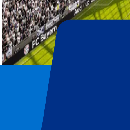
Tottenham Hotspur
Home
/
Voetbal
/
Tottenham Hotspur
/
Tottenham Hotspur vs Burnley
Tottenham Hotspur