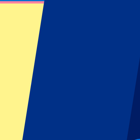
FC Porto vs FC Famalicao
18 april 2025 om 18:00
Datum bevestigd
•
Porto, Portugal
FC Porto vs FC Famalicao
18 april 2025 om 18:00 • Porto, Portugal
Datum bevestigd
Voorwaarden eventorganisator: Geen uitfans toegestaan
Dit evenement heeft al plaatsgevonden