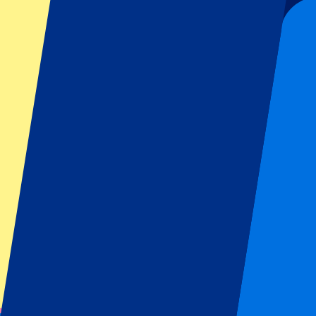
Voorwaarden eventorganisator: Geen uitfans toegestaan
Dit evenement heeft al plaatsgevonden