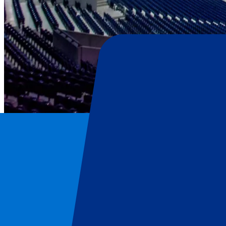
FC Porto
Home
/
Voetbal
/
FC Porto
/
FC Porto vs FC Famalicao
FC Porto