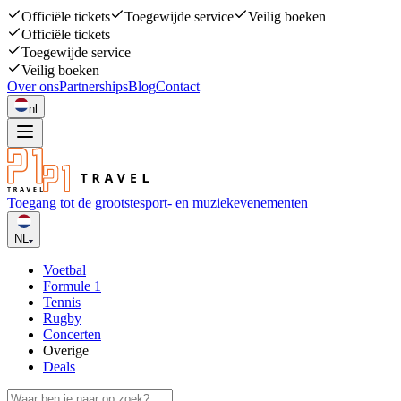
Officiële tickets
Toegewijde service
Veilig boeken
Officiële tickets
Toegewijde service
Veilig boeken
Over ons
Partnerships
Blog
Contact
nl
Toegang tot de grootste
sport- en muziekevenementen
NL
Voetbal
Formule 1
Tennis
Rugby
Concerten
Overige
Deals