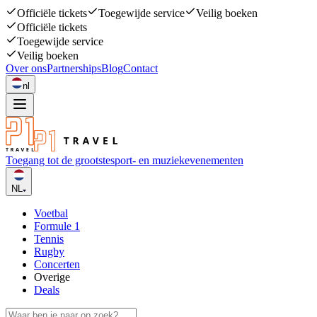
Officiële tickets
Toegewijde service
Veilig boeken
Officiële tickets
Toegewijde service
Veilig boeken
Over ons
Partnerships
Blog
Contact
nl
Toegang tot de grootste
sport- en muziekevenementen
NL
Voetbal
Formule 1
Tennis
Rugby
Concerten
Overige
Deals