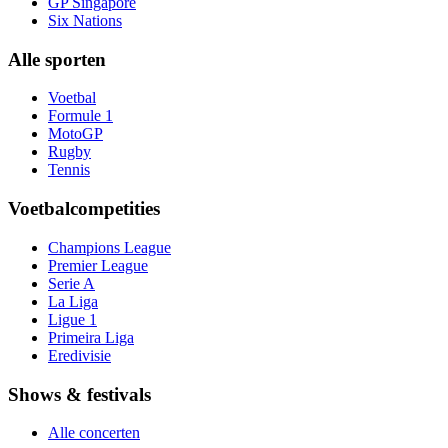
GP Singapore
Six Nations
Alle sporten
Voetbal
Formule 1
MotoGP
Rugby
Tennis
Voetbalcompetities
Champions League
Premier League
Serie A
La Liga
Ligue 1
Primeira Liga
Eredivisie
Shows & festivals
Alle concerten