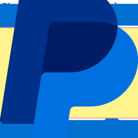
Dit evenement heeft al plaatsgevonden
Houd mij op de hoogte van alle updates, deals en meer!
Submit
Je informatie wordt in overeenstemming met ons
Privacy Policy
gebruikt.
Bedankt voor het invullen!
Eventinformatie