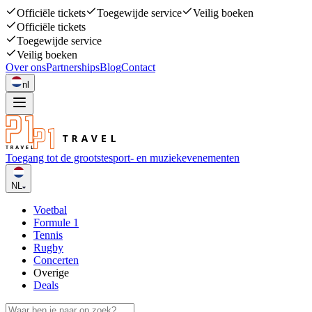
Officiële tickets
Toegewijde service
Veilig boeken
Officiële tickets
Toegewijde service
Veilig boeken
Over ons
Partnerships
Blog
Contact
nl
Toegang tot de grootste
sport- en muziekevenementen
NL
Voetbal
Formule 1
Tennis
Rugby
Concerten
Overige
Deals