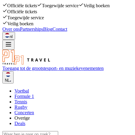
Officiële tickets
Toegewijde service
Veilig boeken
Officiële tickets
Toegewijde service
Veilig boeken
Over ons
Partnerships
Blog
Contact
nl
Toegang tot de grootste
sport- en muziekevenementen
NL
Voetbal
Formule 1
Tennis
Rugby
Concerten
Overige
Deals