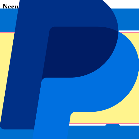
Neem contact op
Heb je vragen of wil je meer details? We helpen je graag! Of je nu
op zoek bent naar meer informatie over onze diensten, hulp nodig
hebt bij een specifieke vraag of een offerte wilt ontvangen, neem
gerust contact met ons op.
Premium hospitality nummer
+31854011810
Stuur email
vip@p1hospitality.com
Stuur een WhatsApp
Altijd
Footer menu
Topclubs