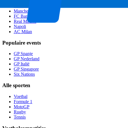
Liverpool
Manchester United
Manchester City
FC Barcelona
Real Madrid
Napoli
AC Milan
Populaire events
GP Spanje
GP Nederland
GP Italië
GP Singapore
Six Nations
Alle sporten
Voetbal
Formule 1
MotoGP
Rugby
Tennis