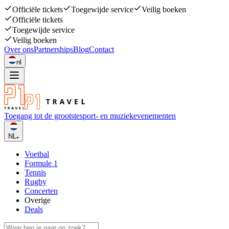
Officiële tickets
Toegewijde service
Veilig boeken
Officiële tickets
Toegewijde service
Veilig boeken
Over ons
Partnerships
Blog
Contact
nl
Toegang tot de grootste
sport- en muziekevenementen
NL
Voetbal
Formule 1
Tennis
Rugby
Concerten
Overige
Deals