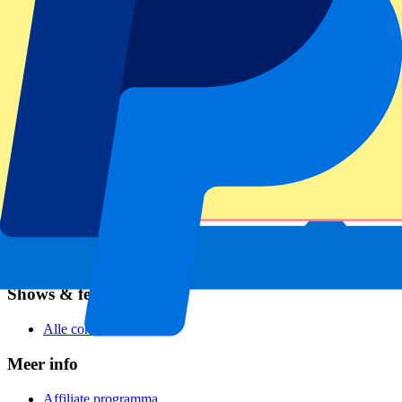
Voetbal
Formule 1
MotoGP
Rugby
Tennis
Voetbalcompetities
Champions League
Premier League
Serie A
La Liga
Ligue 1
Primeira Liga
Eredivisie
Shows & festivals
Alle concerten
Meer info
Affiliate programma