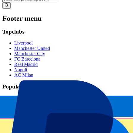
Footer menu
Topclubs
Liverpool
Manchester United
Manchester City
FC Barcelona
Real Madrid
Napoli
AC Milan
Populaire events
GP Spanje
GP Nederland
GP Italië
GP Singapore
Six Nations
Alle sporten