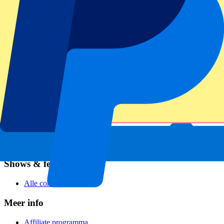
Voetbal
Formule 1
MotoGP
Rugby
Tennis
Voetbalcompetities
Champions League
Premier League
Serie A
La Liga
Ligue 1
Primeira Liga
Eredivisie
Shows & festivals
Alle concerten
Meer info
Affiliate programma