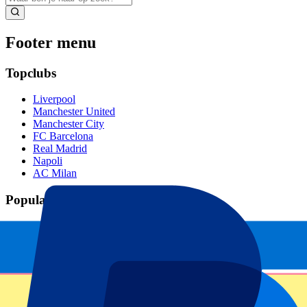
Footer menu
Topclubs
Liverpool
Manchester United
Manchester City
FC Barcelona
Real Madrid
Napoli
AC Milan
Populaire events
GP Spanje
GP Nederland
GP Italië
GP Singapore
Six Nations
Alle sporten