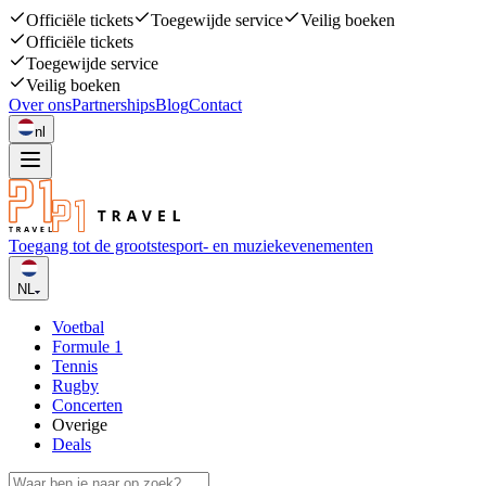
Officiële tickets
Toegewijde service
Veilig boeken
Officiële tickets
Toegewijde service
Veilig boeken
Over ons
Partnerships
Blog
Contact
nl
Toegang tot de grootste
sport- en muziekevenementen
NL
Voetbal
Formule 1
Tennis
Rugby
Concerten
Overige
Deals