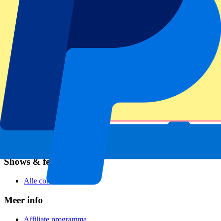
Voetbal
Formule 1
MotoGP
Rugby
Tennis
Voetbalcompetities
Champions League
Premier League
Serie A
La Liga
Ligue 1
Primeira Liga
Eredivisie
Shows & festivals
Alle concerten
Meer info
Affiliate programma