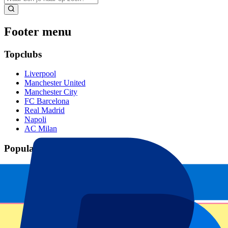
Footer menu
Topclubs
Liverpool
Manchester United
Manchester City
FC Barcelona
Real Madrid
Napoli
AC Milan
Populaire events
GP Spanje
GP Nederland
GP Italië
GP Singapore
Six Nations
Alle sporten