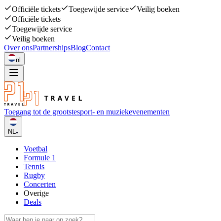
Officiële tickets
Toegewijde service
Veilig boeken
Officiële tickets
Toegewijde service
Veilig boeken
Over ons
Partnerships
Blog
Contact
nl
Toegang tot de grootste
sport- en muziekevenementen
NL
Voetbal
Formule 1
Tennis
Rugby
Concerten
Overige
Deals