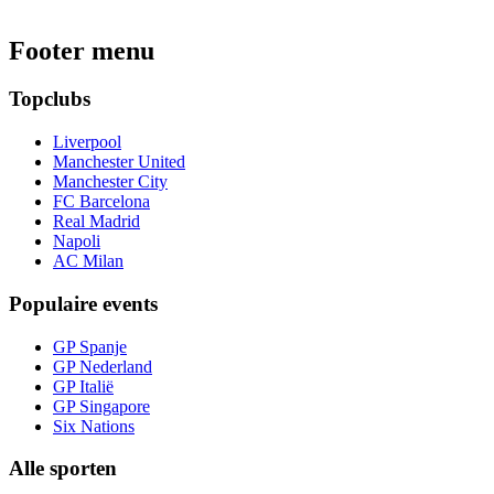
Footer menu
Topclubs
Liverpool
Manchester United
Manchester City
FC Barcelona
Real Madrid
Napoli
AC Milan
Populaire events
GP Spanje
GP Nederland
GP Italië
GP Singapore
Six Nations
Alle sporten