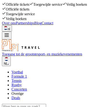
Officiële tickets
Toegewijde service
Veilig boeken
Officiële tickets
Toegewijde service
Veilig boeken
Over ons
Partnerships
Blog
Contact
nl
Toegang tot de grootste
sport- en muziekevenementen
NL
Voetbal
Formule 1
Tennis
Rugby
Concerten
Overige
Deals