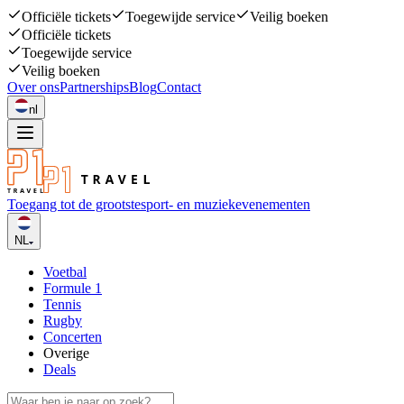
Officiële tickets
Toegewijde service
Veilig boeken
Officiële tickets
Toegewijde service
Veilig boeken
Over ons
Partnerships
Blog
Contact
nl
Toegang tot de grootste
sport- en muziekevenementen
NL
Voetbal
Formule 1
Tennis
Rugby
Concerten
Overige
Deals