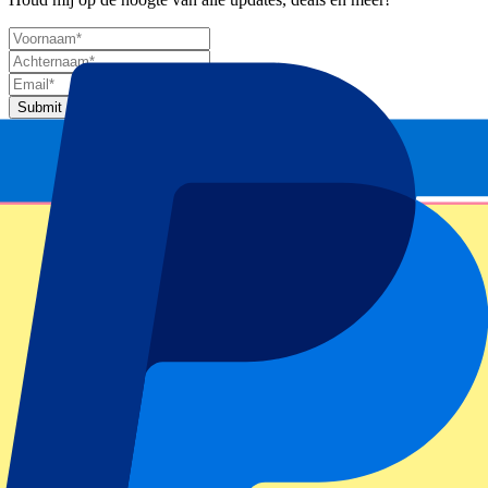
Submit
Je informatie wordt in overeenstemming met ons
Privacy Policy
gebruikt.
Bedankt voor het invullen!
Eventinformatie
Over Austrian MotoGP - Sun 2024
Competitie
MotoGP 2024
Race
Austrian MotoGP - Sun 2024
Circuit
Red Bull Ring
Locatie