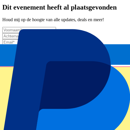
Dit evenement heeft al plaatsgevonden
Houd mij op de hoogte van alle updates, deals en meer!
Submit
Je informatie wordt in overeenstemming met ons
Privacy Policy
gebruikt.
Bedankt voor het invullen!
Eventinformatie
Over New York Jets vs Denver Broncos
Competitie
NFL London 2025
Wedstrijd