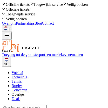
Officiële tickets
Toegewijde service
Veilig boeken
Officiële tickets
Toegewijde service
Veilig boeken
Over ons
Partnerships
Blog
Contact
nl
Toegang tot de grootste
sport- en muziekevenementen
NL
Voetbal
Formule 1
Tennis
Rugby
Concerten
Overige
Deals