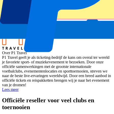
New York Jets vs Denver Broncos
Stadion
Tottenham Hotspur Stadium
Locatie
London, Verenigd Koninkrijk
Over P1 Travel
P1 Travel geeft je als ticketing-bedrijf de kans om overal ter wereld
je favoriete sport- of muziekevenement te bezoeken. Door onze
officiële samenwerkingen met de grootste internationale
voetbalclubs, evenementenlocaties en sporttoernooien, streven we
naar de beste live-ervaringen wereldwijd. Door een breed aanbod in
officiële tickets en reispakketten brengen wij je naar het evenement
van je dromen!
Lees meer
Officiële reseller voor veel clubs en
toernooien