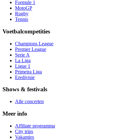
Formule 1
MotoGP
Rugby
Tennis
Voetbalcompetities
Champions League
Premier League
Serie A
La Liga
Ligue 1
Primeira Liga
Eredivisie
Shows & festivals
Alle concerten
Meer info
Affiliate programma
City trips
Vakanties