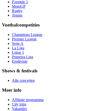
Formule 1
MotoGP
Rugby
Tennis
Voetbalcompetities
Champions League
Premier League
Serie A
La Liga
Ligue 1
Primeira Liga
Eredivisie
Shows & festivals
Alle concerten
Meer info
Affiliate programma
City trips
Vakanties