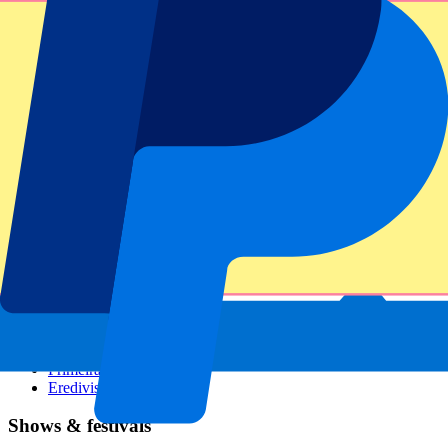
GP Italië
GP Singapore
Six Nations
Alle sporten
Voetbal
Formule 1
MotoGP
Rugby
Tennis
Voetbalcompetities
Champions League
Premier League
Serie A
La Liga
Ligue 1
Primeira Liga
Eredivisie
Shows & festivals