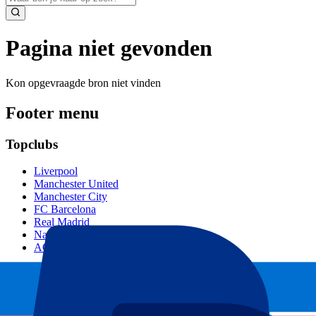
Pagina niet gevonden
Kon opgevraagde bron niet vinden
Footer menu
Topclubs
Liverpool
Manchester United
Manchester City
FC Barcelona
Real Madrid
Napoli
AC Milan
Populaire events
GP Spanje
GP Nederland