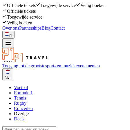
Officiële tickets
Toegewijde service
Veilig boeken
Officiële tickets
Toegewijde service
Veilig boeken
Over ons
Partnerships
Blog
Contact
nl
Toegang tot de grootste
sport- en muziekevenementen
NL
Voetbal
Formule 1
Tennis
Rugby
Concerten
Overige
Deals