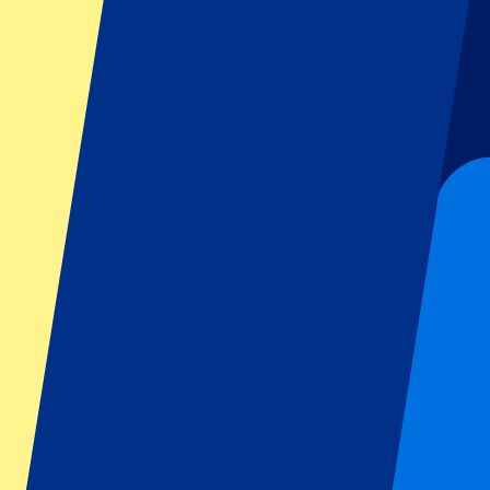
GP Italië
GP Singapore
Six Nations
Alle sporten
Voetbal
Formule 1
MotoGP
Rugby
Tennis
Voetbalcompetities
Champions League
Premier League
Serie A
La Liga
Ligue 1
Primeira Liga
Eredivisie
Shows & festivals