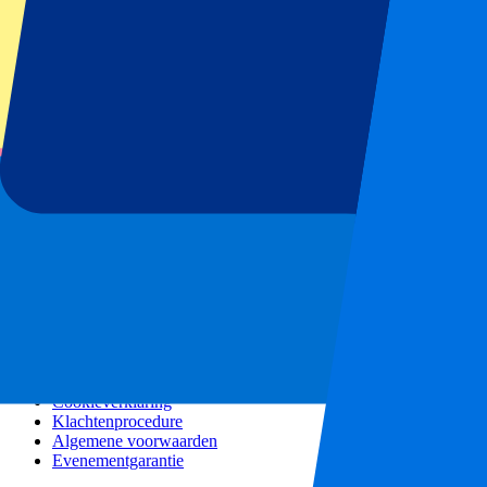
Alle concerten
Meer info
Affiliate programma
City trips
Vakanties
Blog
Contact
Veel gestelde vragen
Over ons
Partnerships
Premium Hospitality
Persberichten
Vacatures
Ons beleid
Privacybeleid
Cookieverklaring
Klachtenprocedure
Algemene voorwaarden
Evenementgarantie