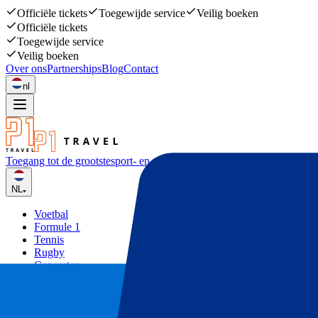
Officiële tickets
Toegewijde service
Veilig boeken
Officiële tickets
Toegewijde service
Veilig boeken
Over ons
Partnerships
Blog
Contact
nl
Toegang tot de grootste
sport- en muziekevenementen
NL
Voetbal
Formule 1
Tennis
Rugby
Concerten
Overige
Deals