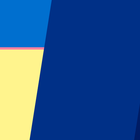
Pagina niet gevonden
Kon opgevraagde bron niet vinden
Footer menu
Topclubs
Liverpool
Manchester United
Manchester City
FC Barcelona
Real Madrid
Napoli
AC Milan
Populaire events
GP Spanje
GP Nederland