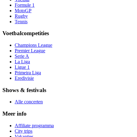
Formule 1
MotoGP
Rugby
Tennis
Voetbalcompetities
Champions League
Premier League
Serie A
La Liga
Ligue 1
Primeira Liga
Eredivisie
Shows & festivals
Alle concerten
Meer info
Affiliate programma
City trips
Vakanties