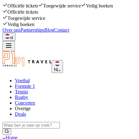
Officiële tickets
Toegewijde service
Veilig boeken
Officiële tickets
Toegewijde service
Veilig boeken
Over ons
Partnerships
Blog
Contact
nl
NL
Voetbal
Formule 1
Tennis
Rugby
Concerten
Overige
Deals
Home