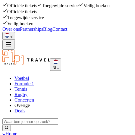
Officiële tickets
Toegewijde service
Veilig boeken
Officiële tickets
Toegewijde service
Veilig boeken
Over ons
Partnerships
Blog
Contact
nl
NL
Voetbal
Formule 1
Tennis
Rugby
Concerten
Overige
Deals
Home