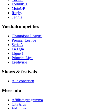
Formule 1
MotoGP
Rugby
Tennis
Voetbalcompetities
Champions League
Premier League
Serie A
La Liga
Ligue 1
Primeira Liga
Eredivisie
Shows & festivals
Alle concerten
Meer info
Affiliate programma
City trips
Vakanties