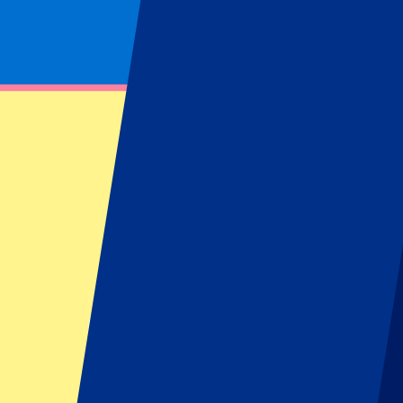
Je informatie wordt in overeenstemming met ons
Privacy Policy
gebru
Event informatie
Locatie
Event informatie
Olympische Winterspelen Skeleton
Waaghalzen opgelet! Tijdens
Skeleton
gaan de atleten head first van 
Skeleton hospitality pakketten
hier.
Locatie
Cortina d’Ampezzo
Cortina d’Ampezzo brengt zijn Olympische erfgoed tot leven met een b
Winterspelen bobsleeën
, de
Olympische Winterspelen rodelen
en