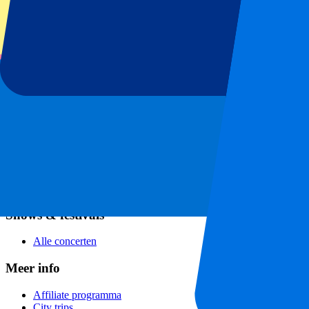
Voetbal
Formule 1
MotoGP
Rugby
Tennis
Voetbalcompetities
Champions League
Premier League
Serie A
La Liga
Ligue 1
Primeira Liga
Eredivisie
Shows & festivals
Alle concerten
Meer info
Affiliate programma
City trips