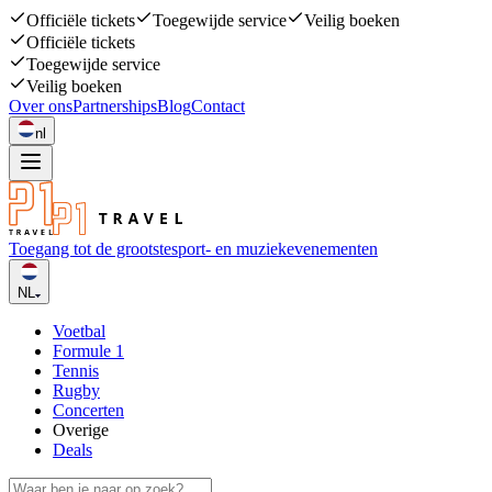
Officiële tickets
Toegewijde service
Veilig boeken
Officiële tickets
Toegewijde service
Veilig boeken
Over ons
Partnerships
Blog
Contact
nl
Toegang tot de grootste
sport- en muziekevenementen
NL
Voetbal
Formule 1
Tennis
Rugby
Concerten
Overige
Deals