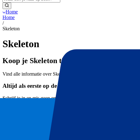
Home
Home
/
Skeleton
Skeleton
Koop je Skeleton tickets bij P1 Travel
Vind alle informatie over Skeleton tickets en hospitality pakketten hie
Altijd als eerste op de hoogte van tickets, winacties &
Schrijf je in en mis geen enkel ticket voor jouw favoriete events meer.
Voornaam
Achternaam
Email
E-mailcontact goedkeuren
*
Inschrijven