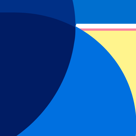
sport is niet voor iedereen. Koop jouw
Olympische Winterspelen
nterspelen alpineskipistes
, de uitdagingen van de
Olympische
entre, en strijden in de
Olympische Spelen curling
te midden van