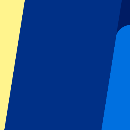
de prachtige bergomgeving.
Footer menu
Topclubs
Liverpool
Manchester United
Manchester City
FC Barcelona
Real Madrid
Napoli
AC Milan
Populaire events
GP Spanje
GP Nederland
GP Italië
GP Singapore
Six Nations
Alle sporten