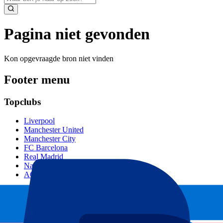
Pagina niet gevonden
Kon opgevraagde bron niet vinden
Footer menu
Topclubs
Liverpool
Manchester United
Manchester City
FC Barcelona
Real Madrid
Napoli
AC Milan
Populaire events
GP Spanje
GP Nederland