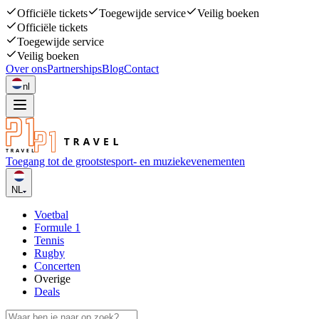
Officiële tickets
Toegewijde service
Veilig boeken
Officiële tickets
Toegewijde service
Veilig boeken
Over ons
Partnerships
Blog
Contact
nl
Toegang tot de grootste
sport- en muziekevenementen
NL
Voetbal
Formule 1
Tennis
Rugby
Concerten
Overige
Deals