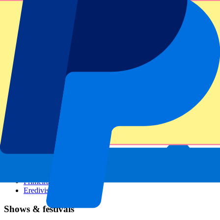
GP Italië
GP Singapore
Six Nations
Alle sporten
Voetbal
Formule 1
MotoGP
Rugby
Tennis
Voetbalcompetities
Champions League
Premier League
Serie A
La Liga
Ligue 1
Primeira Liga
Eredivisie
Shows & festivals