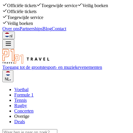
Officiële tickets
Toegewijde service
Veilig boeken
Officiële tickets
Toegewijde service
Veilig boeken
Over ons
Partnerships
Blog
Contact
nl
Toegang tot de grootste
sport- en muziekevenementen
NL
Voetbal
Formule 1
Tennis
Rugby
Concerten
Overige
Deals