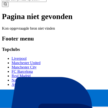
Pagina niet gevonden
Kon opgevraagde bron niet vinden
Footer menu
Topclubs
Liverpool
Manchester United
Manchester City
FC Barcelona
Real Madrid
Napoli
AC Milan
Populaire events
GP Spanje
GP Nederland